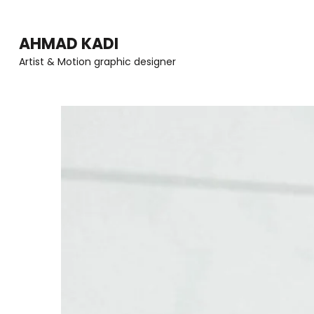
Skip
to
AHMAD KADI
content
Artist & Motion graphic designer
(Press
Enter)